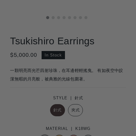
Tsukishiro Earrings
$5,000.00
In Stock
一顆明亮而光芒四射珍珠，在耳邊輕輕搖曳。 有如夜空中皎
潔無暇的月亮般，被典雅的光線包圍著。
STYLE |
針式
針式
夾式
MATERIAL |
K18WG