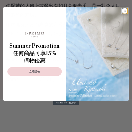
使配戴的人臉上散發出有如月亮般光采，是一對令人目
不暇給的耳環。
珍珠擁有天然而高貴的色澤外，還在耳邊輕輕搖擺，
優雅而不失可愛感的設計是它的吸引之處。
Summer Promotion
任何商品可享15%
產品材質：
Pearl: AKOYA珍珠6.0mm-6.5mm
購物優惠
立即購物
Carat：
0.01 Ct (一邊)